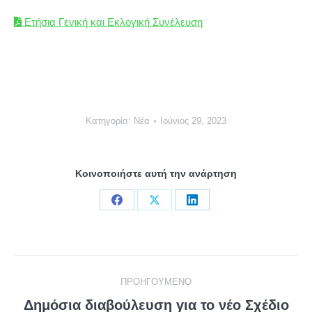
Ετήσια Γενική και Εκλογική Συνέλευση
Κατηγορία:
Νέα
Ιούνιος 29, 2023
Κοινοποιήστε αυτή την ανάρτηση
Share
Share
Share
on
on
on
Facebook
X
LinkedIn
Post
ΠΡΟΗΓΟΎΜΕΝΟ
navigation
Δημόσια διαβούλευση για το νέο Σχέδιο