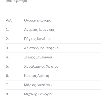
υποψηφιότητα.
Α/Α
Ονοματεπώνυμο
1.
Ανδρέας Ιωαννίδης
2.
Γιάγκος Κανάρης
3.
Αριστόδημος Στεφάνου
4.
Στέλιος Στυλιανού
5.
Χαράλαμπος Χρίστου
6.
Κώστας Αρέστη
7.
Μάριος Νικολάου
8.
Μιχάλης Γεωργίου