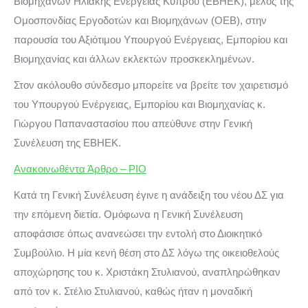
Βιομηχάνων Ηλιακής Ενέργειας Κύπρου (ΕΒΗΕΚ), μέλος της
Ομοσπονδίας Εργοδοτών και Βιομηχάνων (ΟΕΒ), στην
παρουσία του Αξιότιμου Υπουργού Ενέργειας, Εμπορίου και
Βιομηχανίας και άλλων εκλεκτών προσκεκλημένων.
Στον ακόλουθο σύνδεσμο μπορείτε να βρείτε τον χαιρετισμό
του Υπουργού Ενέργειας, Εμπορίου και Βιομηχανίας κ.
Γιώργου Παπαναστασίου που απεύθυνε στην Γενική
Συνέλευση της ΕΒΗΕΚ.
Ανακοινωθέντα Άρθρο – PIO
Κατά τη Γενική Συνέλευση έγινε η ανάδειξη του νέου ΔΣ για
την επόμενη διετία. Ομόφωνα η Γενική Συνέλευση
αποφάσισε όπως ανανεώσει την εντολή στο Διοικητικό
Συμβούλιο. Η μία κενή θέση στο ΔΣ λόγω της οικειοθελούς
αποχώρησης του κ. Χριστάκη Στυλιανού, αναπληρώθηκαν
από τον κ. Στέλιο Στυλιανού, καθώς ήταν η μοναδική