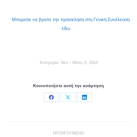
Μπορείτε να βρείτε την πρόσκληση στη Γενική Συνέλευση
εδώ.
Κατηγορία:
Νέα
Μάιος 8, 2024
Κοινοποιήστε αυτή την ανάρτηση
Share
Share
Share
on
on
on
Facebook
X
LinkedIn
Post
ΠΡΟΗΓΟΎΜΕΝΟ