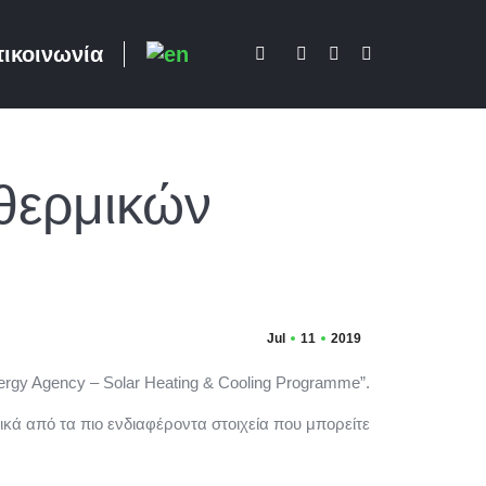
ικοινωνία
Search:
Facebook
X
Rss
page
page
page
opens
opens
opens
in
in
in
new
new
new
θερμικών
window
window
window
Jul
11
2019
ergy Agency – Solar Heating & Cooling Programme”.
κά από τα πιο ενδιαφέροντα στοιχεία που μπορείτε