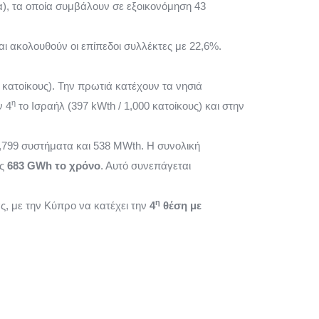
), τα οποία συμβάλουν σε εξοικονόμηση 43
και ακολουθούν οι επίπεδοι συλλέκτες με 22,6%.
κατοίκους). Την πρωτιά κατέχουν τα νησιά
η
ν 4
το Ισραήλ (397 kWth / 1,000 κατοίκους) και στην
5,799 συστήματα και 538 MWth. Η συνολική
ις
683
GWh
το χρόνο
. Αυτό συνεπάγεται
η
ς, με την Κύπρο να κατέχει την
4
θέση με