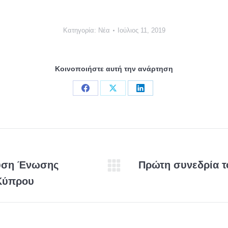
Κατηγορία:
Νέα
Ιούλιος 11, 2019
Κοινοποιήστε αυτή την ανάρτηση
Share
Share
Share
on
on
on
Facebook
X
LinkedIn
υση Ένωσης
Πρώτη συνεδρία το
Eπόμενη
 Κύπρου
ανάρτηση