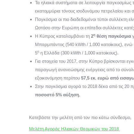
Τα ηλιακά συστήματα σε λειτουργία παγκοσμίως 
εκατομμύρια τόνους ισοδυνάμου πετρελαίου και 
Παγκόσμια οι πιο διαδεδομένοι τύποι συλλέκτη εί
Ωστόσο στην Ευρώπη οι επίπεδοι συλλέκτες κατέχ
η
Η Κύπρος καταλαμβάνει τη
2
θέση παγκόσμια
γ
Μπαρμπάντος (540 kWth / 1.000 κατοίκους), ενώ 
η
5
η Ελλάδα (300 kWth / 1,000 κατοίκους).
Για στοιχεία του 2017, στην Κύπρο βρίσκονται ε
παραγωγή ανανεώσιμης ενέργειας από το σύνολο
εξοικονόμηση περίπου
57,5 εκ. ευρώ από εισαγ
Στην παγκόσμια αγορά το 2018 δέκα από τις 20 π
ποσοστό 5% αύξηση.
Κατεβάστε την μελέτη από τον πιο κάτω σύνδεσμο,
Μελέτη Αγοράς Ηλιακών Θερμικών του 2018