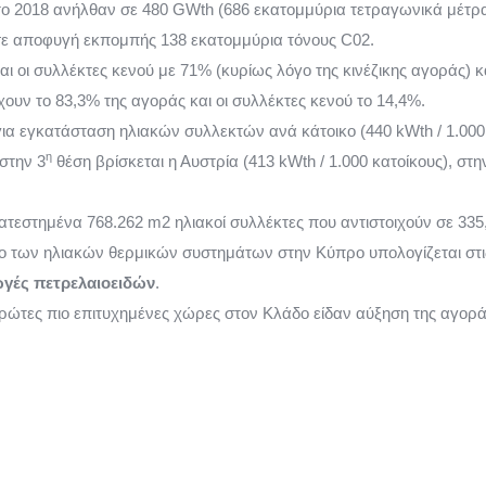
το 2018 ανήλθαν σε 480 GWth (686 εκατομμύρια τετραγωνικά μέτρα
σε αποφυγή εκπομπής 138 εκατομμύρια τόνους C02.
ναι οι συλλέκτες κενού με 71% (κυρίως λόγο της κινέζικης αγοράς) 
ουν το 83,3% της αγοράς και οι συλλέκτες κενού το 14,4%.
ια εγκατάσταση ηλιακών συλλεκτών ανά κάτοικο (440 kWth / 1.000 
η
στην 3
θέση βρίσκεται η Αυστρία (413 kWth / 1.000 κατοίκους), στη
γκατεστημένα 768.262 m2 ηλιακοί συλλέκτες που αντιστοιχούν σε 33
 των ηλιακών θερμικών συστημάτων στην Κύπρο υπολογίζεται στ
ωγές πετρελαιοειδών
.
ρώτες πιο επιτυχημένες χώρες στον Κλάδο είδαν αύξηση της αγορά