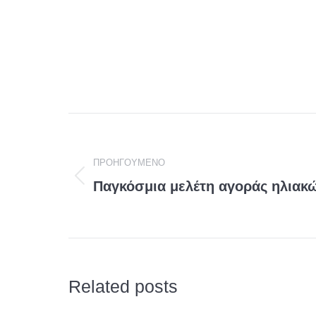
Post
navigation
ΠΡΟΗΓΟΎΜΕΝΟ
Παγκόσμια μελέτη αγοράς ηλιακ
Προηγούμενη
ανάρτηση
Related posts