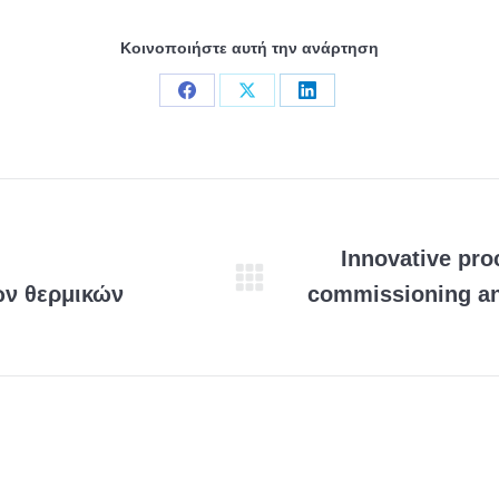
Κοινοποιήστε αυτή την ανάρτηση
Share
Share
Share
on
on
on
Facebook
X
LinkedIn
Innovative pro
ών θερμικών
commissioning and
Eπόμενη
ανάρτηση