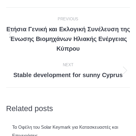
Facebook
X
LinkedIn
Post
PREVIOUS
navigation
Ετήσια Γενική και Εκλογική Συνέλευση της
Ένωσης Βιομηχάνων Ηλιακής Ενέργειας
Previous
post:
Κύπρου
NEXT
Stable development for sunny Cyprus
Next
post:
Related posts
Τα Οφέλη του Solar Keymark για Κατασκευαστές και
Επιχειρήσεις