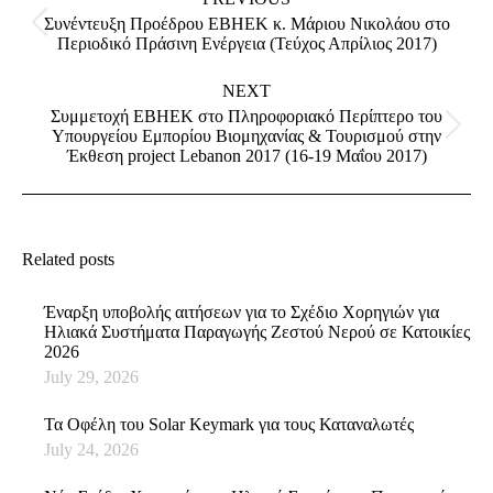
Συνέντευξη Προέδρου ΕΒΗΕΚ κ. Μάριου Νικολάου στο
Previous
Περιοδικό Πράσινη Ενέργεια (Τεύχος Απρίλιος 2017)
post:
NEXT
Συμμετοχή ΕΒΗΕΚ στο Πληροφοριακό Περίπτερο του
Next
Υπουργείου Εμπορίου Βιομηχανίας & Τουρισμού στην
post:
Έκθεση project Lebanon 2017 (16-19 Μαΐου 2017)
Related posts
Έναρξη υποβολής αιτήσεων για το Σχέδιο Χορηγιών για
Ηλιακά Συστήματα Παραγωγής Ζεστού Νερού σε Κατοικίες
2026
July 29, 2026
Τα Οφέλη του Solar Keymark για τους Καταναλωτές
July 24, 2026