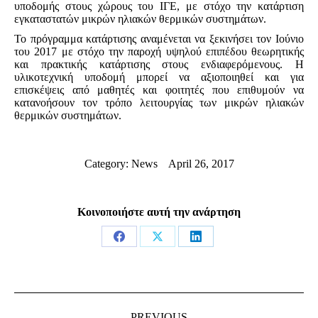
υποδομής στους χώρους του ΙΓΕ, με στόχο την κατάρτιση
εγκαταστατών μικρών ηλιακών θερμικών συστημάτων.
Το πρόγραμμα κατάρτισης αναμένεται να ξεκινήσει τον Ιούνιο
του 2017 με στόχο την παροχή υψηλού επιπέδου θεωρητικής
και πρακτικής κατάρτισης στους ενδιαφερόμενους. Η
υλικοτεχνική υποδομή μπορεί να αξιοποιηθεί και για
επισκέψεις από μαθητές και φοιτητές που επιθυμούν να
κατανοήσουν τον τρόπο λειτουργίας των μικρών ηλιακών
θερμικών συστημάτων.
Category:
News
April 26, 2017
Κοινοποιήστε αυτή την ανάρτηση
Share
Share
Share
on
on
on
Facebook
X
LinkedIn
Post
navigation
PREVIOUS